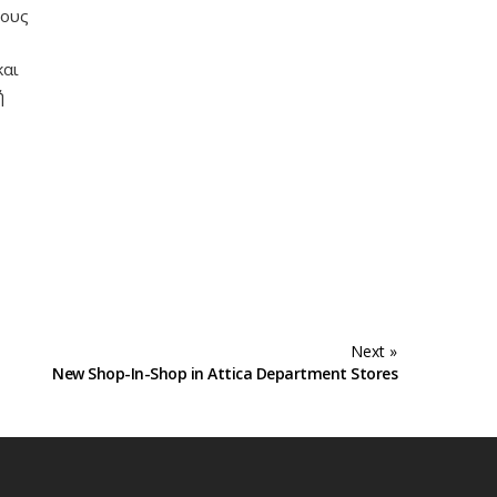
ρους
και
ή
Next »
New Shop-In-Shop in Attica Department Stores