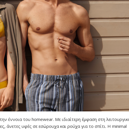
 την έννοια του homewear. Με ιδιαίτερη έμφαση στη λειτουργι
ς, άνετες υφές σε εσώρουχα και ρούχα για το σπίτι. H minimal