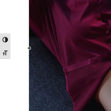
Εναλλαγή Υψηλής Αντίθεσης
Εναλλαγή Μεγέθους Γραμμάτων