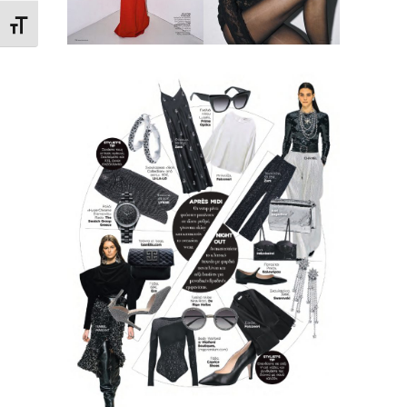
Εναλλαγή Μεγέθους Γραμμάτων