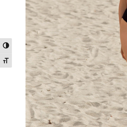
Εναλλαγή Υψηλής Αντίθεσης
Εναλλαγή Μεγέθους Γραμμάτων