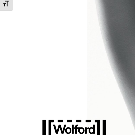
Εναλλαγή Μεγέθους Γραμμάτων