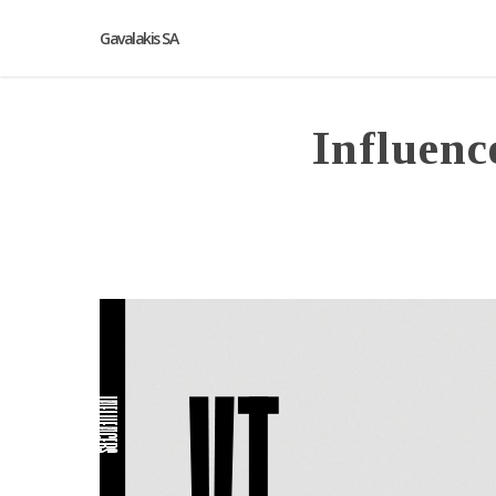
Gavalakis SA
Influenc