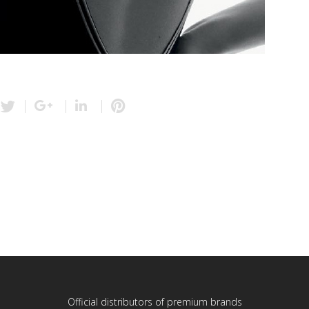
Official distributors of premium brands