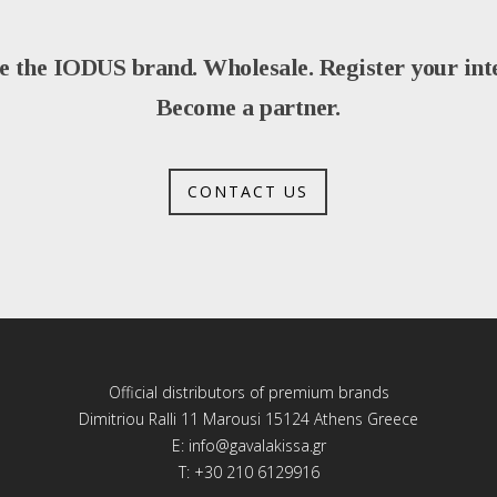
e the IODUS brand. Wholesale. Register your inte
Become a partner.
CONTACT US
Official distributors of premium brands
Dimitriou Ralli 11 Marousi 15124 Athens Greece
E:
info@gavalakissa.gr
T: +30 210 6129916