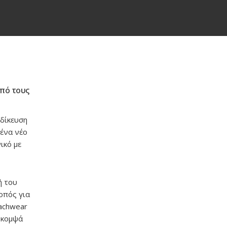
από τους
ιδίκευση
 ένα νέο
ικό με
ή του
οπός για
eachwear
α κομψά