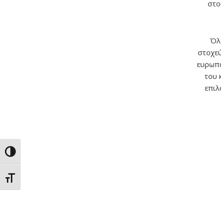
στο
Όλ
στοχεύ
ευρωπα
του 
επιλ
Εναλλαγή Υψηλής Αντίθεσης
Εναλλαγή Μεγέθους Γραμμάτων