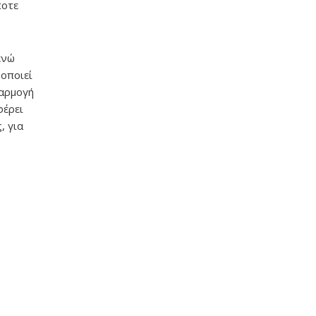
ποτε
ενώ
μοποιεί
φαρμογή
φέρει
, για