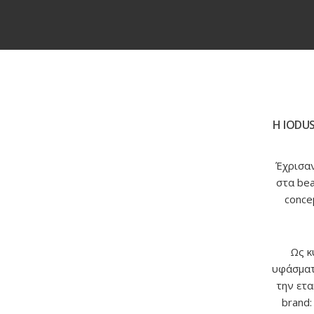
Η IODUS
Έχρισαν
στα bea
conce
Ως κ
υφάσματο
την ετα
brand: