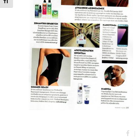
Εναλλαγή Μεγέθους Γραμμάτων