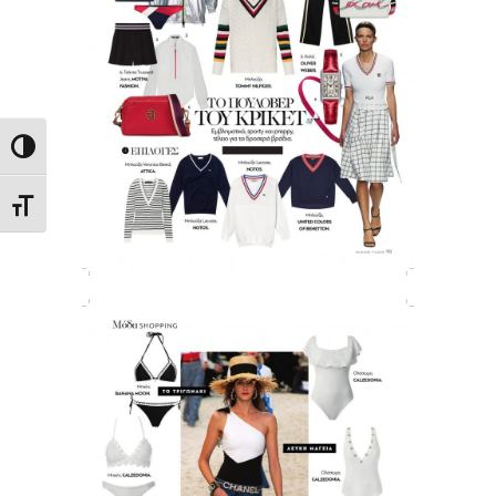
Εναλλαγή Υψηλής Αντίθεσης
Εναλλαγή Μεγέθους Γραμμάτων