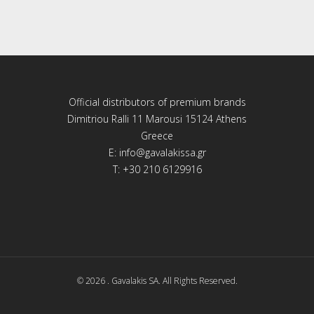
Official distributors of premium brands
Dimitriou Ralli 11 Marousi 15124 Athens
Greece
E:
info@gavalakissa.gr
T: +30 210 6129916
© 2026 . Gavalakis SA. All Rights Reserved.