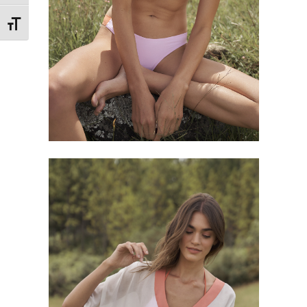
Εναλλαγή Μεγέθους Γραμμάτων