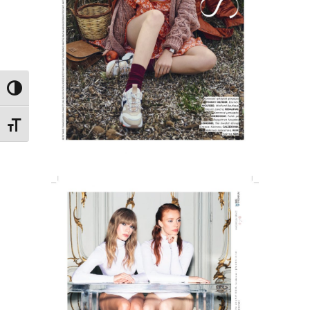
Εναλλαγή Υψηλής Αντίθεσης
Εναλλαγή Μεγέθους Γραμμάτων