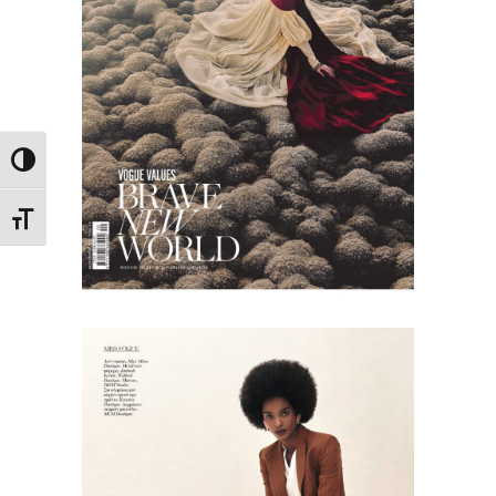
Εναλλαγή Υψηλής Αντίθεσης
Εναλλαγή Μεγέθους Γραμμάτων